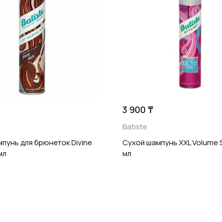
3 900 ₸
Batiste
пунь для брюнеток Divine
Сухой шампунь XXL Volume S
мл
мл