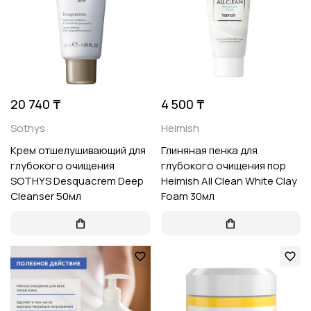
20 740 ₸
4 500 ₸
Sothys
Heimish
Крем отшелушивающий для
Глиняная пенка для
глубокого очищения
глубокого очищения пор
SOTHYS Desquacrem Deep
Heimish All Clean White Clay
Cleanser 50мл
Foam 30мл