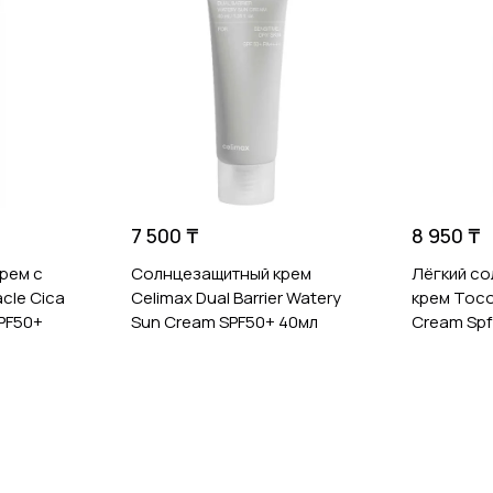
7 500 ₸
8 950 ₸
рем с
Солнцезащитный крем
Лёгкий с
cle Cica
Celimax Dual Barrier Watery
крем Toco
PF50+
Sun Cream SPF50+ 40мл
Cream Spf