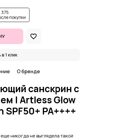
 375
осле покупки
НУ
 в 1 клик
ение
О бренде
ующий санскрин с
 | Artless Glow
n SPF50+ PA++++
еще никогда не выглядела такой