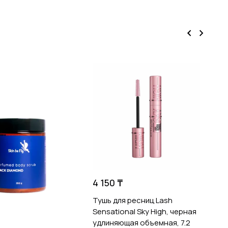
2
У
к
F
4 150 ₸
Тушь для ресниц Lash
Sensational Sky High, черная
удлиняющая объемная, 7.2