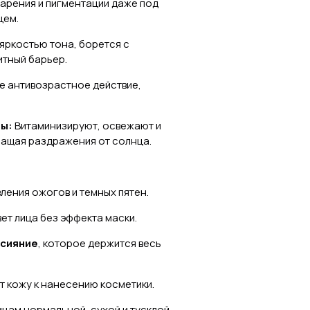
арения и пигментации даже под
цем.
яркостью тона, борется с
итный барьер.
е антивозрастное действие,
ты:
Витаминизируют, освежают и
ращая раздражения от солнца.
ления ожогов и темных пятен.
ет лица без эффекта маски.
 сияние
, которое держится весь
т кожу к нанесению косметики.
цам нормальной, сухой и тусклой