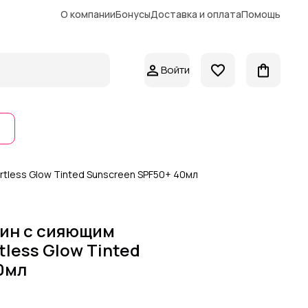
О компании
Бонусы
Доставка и оплата
Помощь
Войти
tless Glow Tinted Sunscreen SPF50+ 40мл
ин с сияющим
less Glow Tinted
0мл