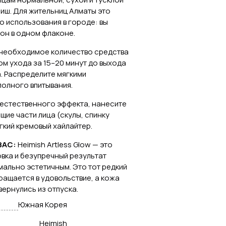
иш. Для жительниц Алматы это
 использования в городе: вы
тон в одном флаконе.
необходимое количество средства
м ухода за 15–20 минут до выхода
. Распределите мягкими
олного впитывания.
 естественного эффекта, нанесите
щие части лица (скулы, спинку
гкий кремовый хайлайтер.
ВАС:
Heimish Artless Glow — это
овка и безупречный результат
ально эстетичным. Это тот редкий
ращается в удовольствие, а кожа
 вернулись из отпуска.
Южная Корея
Heimish