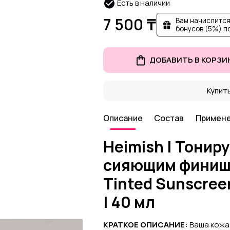
Есть в наличии
7 500 ₸
Вам начислится
бонусов (5%) п
ДОБАВИТЬ В КОРЗИ
Купить
Описание
Состав
Примен
Heimish | Тонир
сияющим финишем
Tinted Sunscree
| 40 мл
КРАТКОЕ ОПИСАНИЕ:
Ваша кожа 