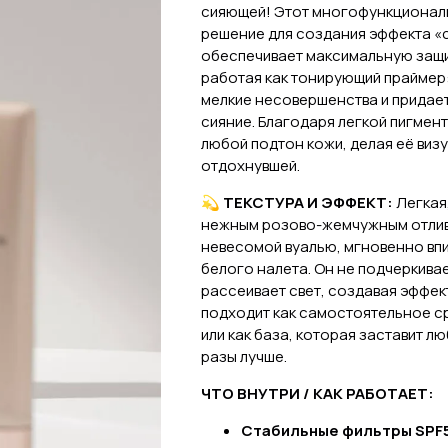
сияющей! Этот многофункционал
решение для создания эффекта «ст
обеспечивает максимальную защит
работая как тонирующий праймер:
мелкие несовершенства и придае
сияние. Благодаря легкой пигмен
любой подтон кожи, делая её визу
отдохнувшей.
💫 ТЕКСТУРА И ЭФФЕКТ:
Легкая
нежным розово-жемчужным отлив
невесомой вуалью, мгновенно впи
белого налета. Он не подчеркива
рассеивает свет, создавая эффек
подходит как самостоятельное с
или как база, которая заставит л
разы лучше.
ЧТО ВНУТРИ / КАК РАБОТАЕТ:
Стабильные фильтры SPF5