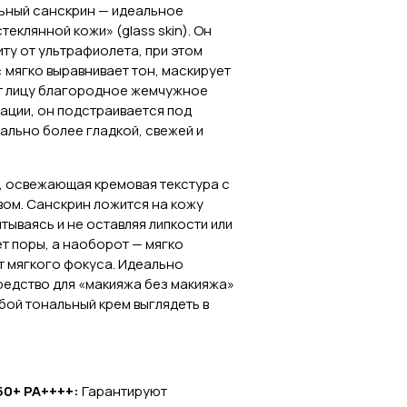
ьный санскрин — идеальное
еклянной кожи» (glass skin). Он
у от ультрафиолета, при этом
 мягко выравнивает тон, маскирует
т лицу благородное жемчужное
тации, он подстраивается под
ально более гладкой, свежей и
, освежающая кремовая текстура с
ом. Санскрин ложится на кожу
тываясь и не оставляя липкости или
ет поры, а наоборот — мягко
т мягкого фокуса. Идеально
редство для «макияжа без макияжа»
юбой тональный крем выглядеть в
0+ PA++++:
Гарантируют