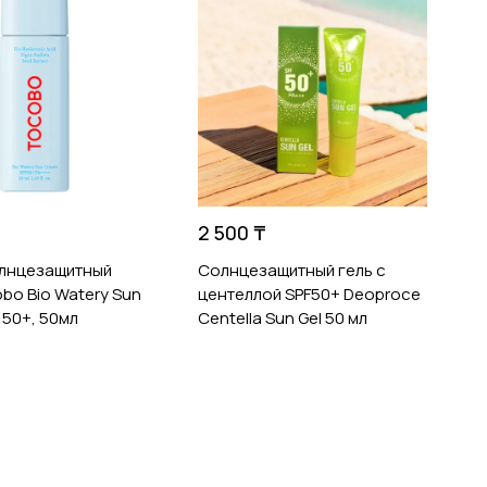
2 500 ₸
7
олнцезащитный
Солнцезащитный гель с
У
bo Bio Watery Sun
центеллой SPF50+ Deoproce
с
 50+, 50мл
Centella Sun Gel 50 мл
R
M
S