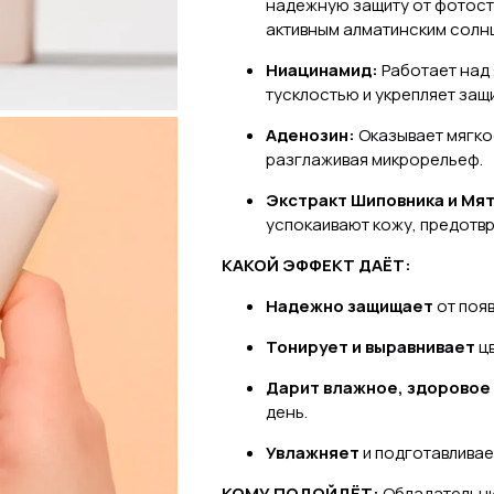
надежную защиту от фотост
активным алматинским солн
Ниацинамид:
Работает над 
тусклостью и укрепляет защ
Аденозин:
Оказывает мягко
разглаживая микрорельеф.
Экстракт Шиповника и Мя
успокаивают кожу, предотв
КАКОЙ ЭФФЕКТ ДАЁТ:
Надежно защищает
от появ
Тонирует и выравнивает
цв
Дарит влажное, здоровое
день.
Увлажняет
и подготавливае
КОМУ ПОДОЙДЁТ:
Обладательни