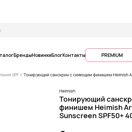
талог
Бренды
Новинки
Блог
Контакты
PREMIUM
линия SPF
Тонирующий санскрин с сияющим финишем Heimish Ar
Heimish
Тонирующий санскр
финишем Heimish Art
Sunscreen SPF50+ 4