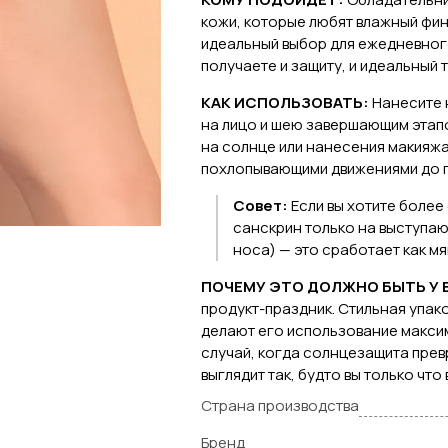
кожи, которые любят влажный фин
идеальный выбор для ежедневного
получаете и защиту, и идеальный 
КАК ИСПОЛЬЗОВАТЬ:
Нанесите 
на лицо и шею завершающим этапо
на солнце или нанесения макияжа
похлопывающими движениями до п
Совет:
Если вы хотите более
санскрин только на выступаю
носа) — это сработает как мя
ПОЧЕМУ ЭТО ДОЛЖНО БЫТЬ У 
продукт-праздник. Стильная упак
делают его использование максим
случай, когда солнцезащита прев
выглядит так, будто вы только что
Страна производства
Бренд