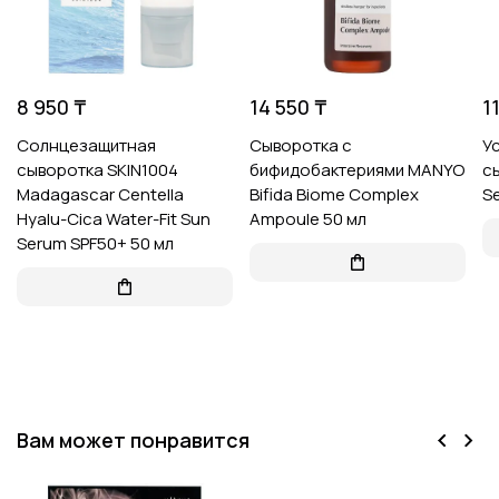
8 950 ₸
14 550 ₸
1
Солнцезащитная
Сыворотка с
У
сыворотка SKIN1004
бифидобактериями MANYO
с
Madagascar Centella
Bifida Biome Complex
S
Hyalu-Cica Water-Fit Sun
Ampoule 50 мл
Serum SPF50+ 50 мл
Вам может понравится