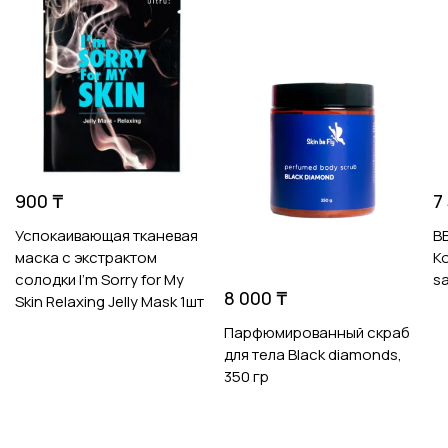
900 ₸
7
Успокаивающая тканевая
B
маска с экстрактом
K
солодки I'm Sorry for My
sa
8 000 ₸
Skin Relaxing Jelly Mask 1шт
Парфюмированный скраб
для тела Black diamonds,
350 гр