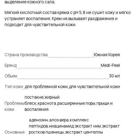
выделение кожного сала.
Мягкий кислотный состав крема с pH 5,8 не сушит кожу и мягко
устраняет воспаления. Крем не вызывает раздражения и
подходит для чувствительной кожи.
Страна производства
Южная Корея
Бренд
Medi-Peel
Объем
30 мл
Тип кожи
для проблемной кожи,для чувствительной кожи
постакне,жирный
Проблемы
блеск,краснота,расширенные поры,прыщи и
кожи
воспаления
аденозин,алоэ вера,комплекс
пептидов,ниацинамид,экстракт ним,экстракт
Основные
ростков пшеницы,экстракт центеллы