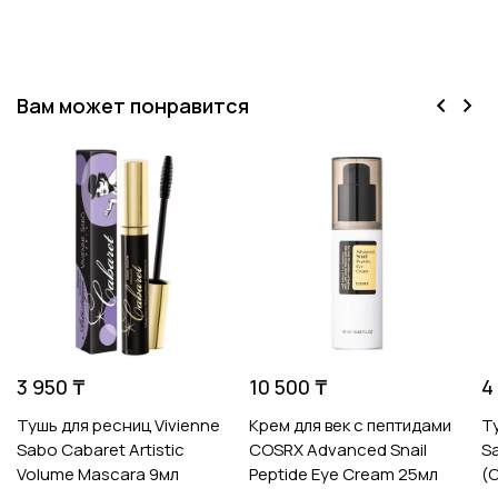
Вам может понравится
3 950 ₸
10 500 ₸
4
Тушь для ресниц Vivienne
Крем для век с пептидами
Т
Sabo Cabaret Artistic
COSRX Advanced Snail
S
Volume Mascara 9мл
Peptide Eye Cream 25мл
(