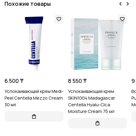
Похожие товары
6 500 ₸
8 550 ₸
9
Успокаивающий крем Medi-
Успокаивающий крем
В
Peel Centella Mezzo Cream
SKIN1004 Madagascar
Pu
30 мл
Centella Hyalu-Cica
Mo
Moisture Cream 75 мл