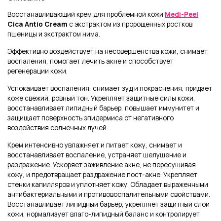
Восстанавливающий крем для проблемной кожи
Medi-Peel
Cica Antio Cream
с экстрактом из пророщенных ростков
пшеницы и экстрактом нима.
Эффективно
воздействует
на
несовершенства кожи, снимает
воспаления, помогает лечить акне
и
способствует
регенерации
кожи.
Успокаивает
воспаления,
снимает зуд и покраснения, придает
коже свежий, ровный тон. Укрепляет защитные силы кожи,
восстанавливает липидный барьер, повышает иммунитет и
защищает поверхность эпидермиса от негативного
воздействия солнечных лучей.
Крем интенсивно увлажняет и питает кожу, снимает и
восстанавливает воспаление, устраняет шелушение и
раздражение. У
скоряет заживление акне, не пересушивая
кожу,
и
предотвращает
раздражение
пост-акне.
Укрепляет
стенки капилляров и уплотняет кожу. Обладает выраженными
антибактериальными и противовоспалительными свойствами
.
Восстанавливает
липидный барьер, укрепляет защитный слой
кожи, нормализует влаго-липидный баланс и контролирует