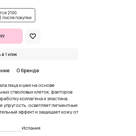
тся 2100
) после покупки
НУ
 в 1 клик
ение
О бренде
ла лица и шеи на основе
ьных стволовых клеток, факторов
ыработку коллагена и эластина,
е упругость, осветляет пигментные
тельный эффект и защищает кожу от
Испания