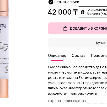
Есть в наличии
42 000 ₸
Вам начисли
бонусов (5%
ДОБАВИТЬ В КОРЗИ
Купить
Описание
Состав
Примен
Омолаживающее средство для ова
миметических пептидов, растител
роста и витамина Е стимулирует в
уменьшает морщины, придает кож
пятна, оказывает противовоспали
воздействия ультрафиолета.
Страна производства