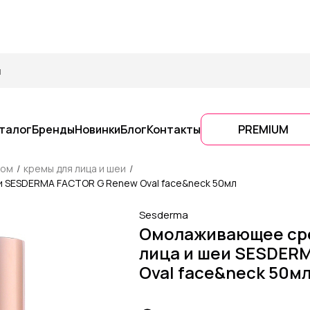
талог
Бренды
Новинки
Блог
Контакты
PREMIUM
цом
кремы для лица и шеи
и SESDERMA FACTOR G Renew Oval face&neck 50мл
Sesderma
Омолаживающее сре
лица и шеи SESDER
Oval face&neck 50м