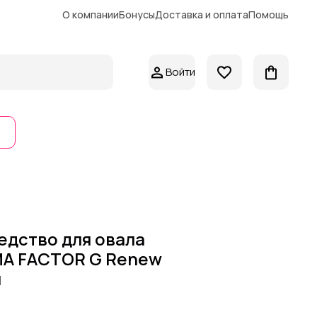
О компании
Бонусы
Доставка и оплата
Помощь
Войти
дство для овала
MA FACTOR G Renew
л