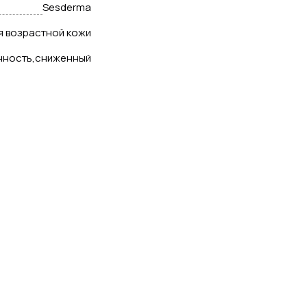
Sesderma
ля возрастной кожи
нность,сниженный