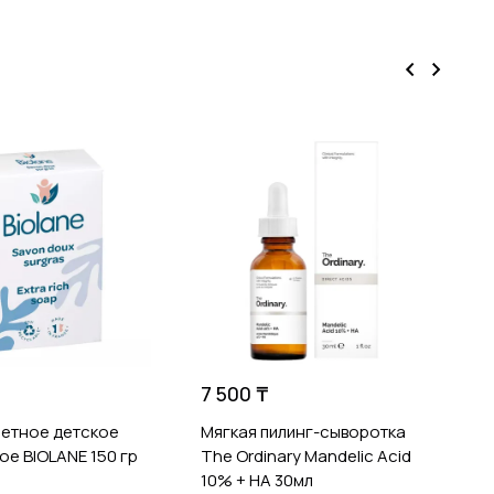
4
Т
ч
7 500 ₸
летное детское
Мягкая пилинг-сыворотка
ое BIOLANE 150 гр
The Ordinary Mandelic Acid
10% + HA 30мл