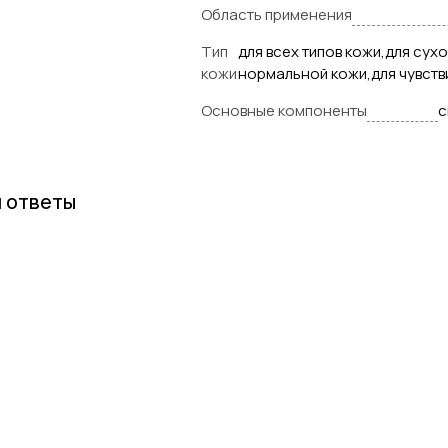
Область применения
Тип
для всех типов кожи,для сух
кожи
нормальной кожи,для чувств
Основные компоненты
с
и ответы