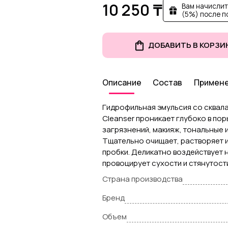
10 250 ₸
Вам начислит
(5%) после п
ДОБАВИТЬ В КОРЗИ
Описание
Состав
Примен
Гидрофильная эмульсия со сква
Cleanser проникает глубоко в пор
загрязнений, макияж, тональные 
Тщательно очищает, растворяет 
пробки. Деликатно воздействует 
провоцирует сухости и стянутост
Страна производства
Бренд
Объем