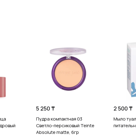
5 250 ₸
2 500 ₸
ица
Пудра компактная 03
Мыло туа
пудровый
Светло-персиковый Teinte
питательн
Absolute matte, 6гр