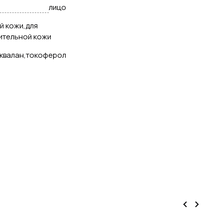
лицо
ой кожи,для
ительной кожи
квалан,токоферол