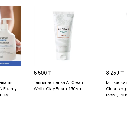
6 500 ₸
8 250 ₸
ывания
Глиняная пенка All Clean
Мягкая о
N Foamy
White Clay Foam, 150мл
Cleansing
00 мл
Moist, 150