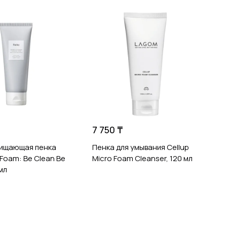
8
В
S
F
7 750 ₸
чищающая пенка
Пенка для умывания Cellup
 Foam: Be Clean Be
Micro Foam Cleanser, 120 мл
мл