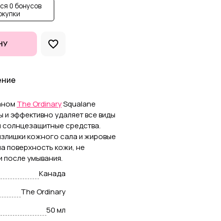
ся 0 бонусов
окупки
НУ
ение
ланом
The Ordinary
Squalane
ы и эффективно удаляет все виды
и солнцезащитные средства.
излишки кожного сала и жировые
на поверхность кожи, не
и после умывания.
Канада
The Ordinary
50 мл