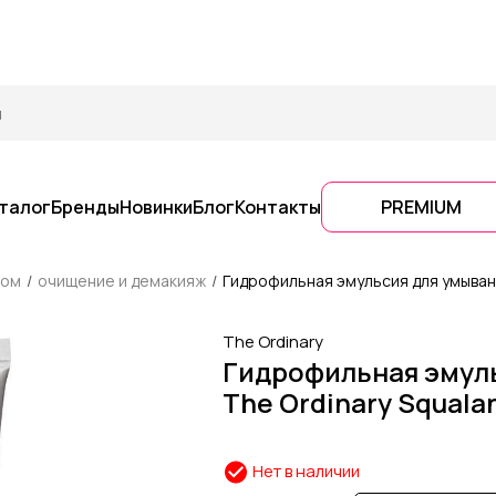
талог
Бренды
Новинки
Блог
Контакты
PREMIUM
цом
очищение и демакияж
Гидрофильная эмульсия для умывани
The Ordinary
Гидрофильная эмул
The Ordinary Squala
Нет в наличии