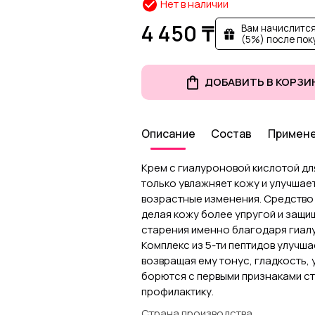
Нет в наличии
4 450 ₸
Вам начислится
(5%) после пок
ДОБАВИТЬ В КОРЗИ
Описание
Состав
Примен
Крем с гиалуроновой кислотой для
только увлажняет кожу и улучшает
возрастные изменения. Средство 
делая кожу более упругой и защи
старения именно благодаря гиалу
Комплекс из 5-ти пептидов улучш
возвращая ему тонус, гладкость, 
борются с первыми признаками ст
профилактику.
Страна производства