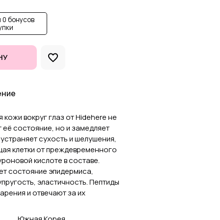
 0 бонусов
упки
НУ
ение
 кожи вокруг глаз от Hidehere не
 её состояние, но и замедляет
устраняет сухость и шелушения,
щая клетки от преждевременного
роновой кислоте в составе.
ает состояние эпидермиса,
упругость, эластичность. Пептиды
арения и отвечают за их
Южная Корея