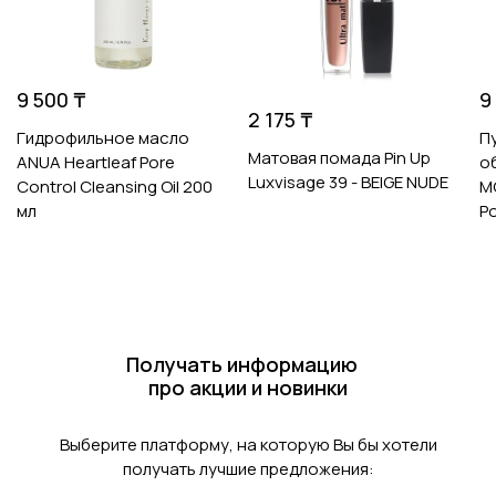
9 500 ₸
9
2 175 ₸
Гидрофильное масло
П
Матовая помада Pin Up
ANUA Heartleaf Pore
о
Luxvisage 39 - BEIGE NUDE
Control Cleansing Oil 200
M
мл
P
Получать информацию
про акции и новинки
Выберите платформу, на которую Вы бы хотели
получать лучшие предложения: