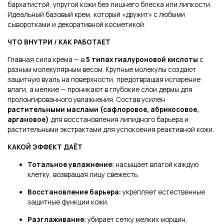
бархатистой, упругой кожи без лишнего блеска или липкости.
Идеальный базовый крем, который «дружит» с любыми
сыворотками и декоративной косметикой.
ЧТО ВНУТРИ / КАК РАБОТАЕТ
Главная сила крема — в
5 типах гиалуроновой кислоты
с
разным молекулярным весом. Крупные молекулы создают
защитную вуаль на поверхности, предотвращая испарение
влаги, а мелкие — проникают в глубокие слои дермы для
пролонгированного увлажнения. Состав усилен
растительными маслами (сафлоровое, абрикосовое,
аргановое)
для восстановления липидного барьера и
растительными экстрактами для успокоения реактивной кожи.
КАКОЙ ЭФФЕКТ ДАЁТ
Тотальное увлажнение:
насыщает влагой каждую
клетку, возвращая лицу свежесть.
Восстановление барьера:
укрепляет естественные
защитные функции кожи.
Разглаживание:
убирает сетку мелких морщин,