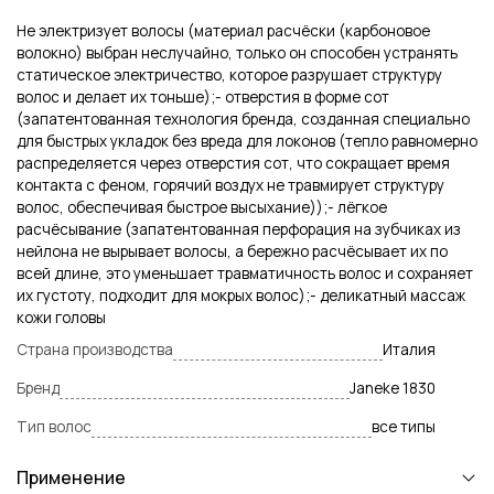
Не электризует волосы (материал расчёски (карбоновое
волокно) выбран неслучайно, только он способен устранять
статическое электричество, которое разрушает структуру
волос и делает их тоньше);- отверстия в форме сот
(запатентованная технология бренда, созданная специально
для быстрых укладок без вреда для локонов (тепло равномерно
распределяется через отверстия сот, что сокращает время
контакта с феном, горячий воздух не травмирует структуру
волос, обеспечивая быстрое высыхание));- лёгкое
расчёсывание (запатентованная перфорация на зубчиках из
нейлона не вырывает волосы, а бережно расчёсывает их по
всей длине, это уменьшает травматичность волос и сохраняет
их густоту, подходит для мокрых волос);- деликатный массаж
кожи головы
Страна производства
Италия
Бренд
Janeke 1830
Тип волос
все типы
Применение