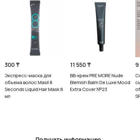
300 ₸
11 550 ₸
9
Экспресс-маска для
ВВ-крем PRE MORE Nude
С
объема волос Masil 8
Blemish Balm De Luxe Mood
с
Seconds Liquid Hair Mask 8
Extra Cover №23
o
мл
S
Получать информацию