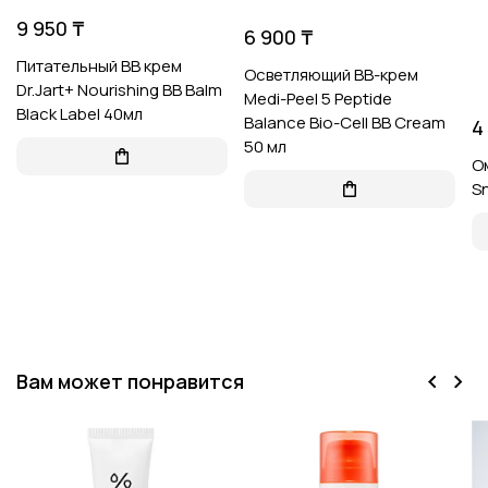
9 950 ₸
6 900 ₸
Питательный BB крем
Осветляющий BB-крем
Dr.Jart+ Nourishing BB Balm
Medi-Peel 5 Peptide
Black Label 40мл
Balance Bio-Сell BB Cream
4
50 мл
О
Sn
Вам может понравится