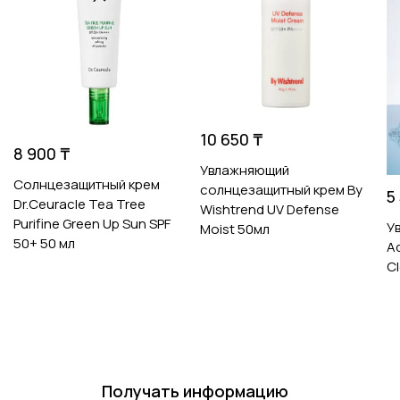
10 650 ₸
8 900 ₸
Увлажняющий
Солнцезащитный крем
солнцезащитный крем By
5
Dr.Ceuracle Tea Tree
Wishtrend UV Defense
Purifine Green Up Sun SPF
У
Moist 50мл
50+ 50 мл
Aq
C
Получать информацию