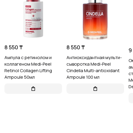
8 550 ₸
8 550 ₸
9
Ампула с ретинолом и
Антиоксидантная мульти-
О
коллагеном Medi-Peel
сыворотка Medi-Peel
а
Retinol Collagen Lifting
Cindella Multi-antioxidant
с
Ampoule 50мл
Ampoule 100 мл
Me
D