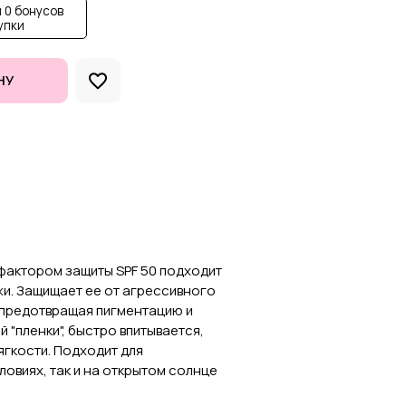
 0 бонусов
упки
НУ
фактором защиты SPF 50 подходит
жи. Защищает ее от агрессивного
 предотвращая пигментацию и
 "пленки", быстро впитывается,
гкости. Подходит для
ловиях, так и на открытом солнце