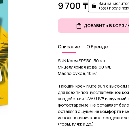
9 700 ₸
Вам начислится
(5%) после пок
ДОБАВИТЬ В КОРЗИ
Описание
О бренде
SUN Крем SPF 50, 50 мл.
Мицеллярная вода, 50 мл.
Масло сухое, 10 мл.
Тающий крем Nuxe sun c высоким 
для всех типов чувствительной ко
воздействия UVA/ UVB излучений,
фотостарение. Не оставляет белой
оставляя ощущение комфорта и мя
использования как в городских ус
(горы, пляж и др.)