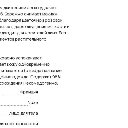
м движением легко удаляет
губ. Бережно снимает макияж,
благодаря цветочной розовой
ажняет, даря ощущение мягкости и
дходит для носителей линз. Без
иентов растительного
екрасно успокаивает,
тает кожу одновременно.
впитывается (отсюда название
едов на одежде. Содержит 98%
исхождения.Некомедогенно.
Франция
Nuxe
лицо,для тела
ля всех типов кожи