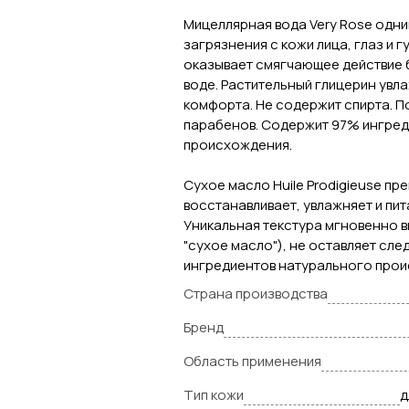
Мицеллярная вода Very Rose одни
загрязнения с кожи лица, глаз и 
оказывает смягчающее действие 
воде. Растительный глицерин увл
комфорта. Не содержит спирта. По
парабенов. Содержит 97% ингред
происхождения.
Сухое масло Huile Prodigieuse пр
восстанавливает, увлажняет и пи
Уникальная текстура мгновенно 
"сухое масло"), не оставляет сл
ингредиентов натурального про
Страна производства
Бренд
Область применения
Тип кожи
д