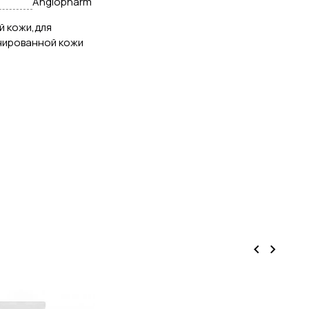
Angiopharm
ой кожи,для
нированной кожи