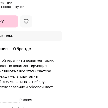
ся 1165
 после покупки
НУ
 в 1 клик
ение
О бренде
ной терапии гиперпигментации.
пасные депигментирующие
ствуют на все этапы синтеза
между меланоцитами и
ботку меланина, ингибируя
ет воспаление и обеспечивает
Россия