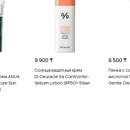
9 900 ₸
6 500 ₸
Солнцезащитный крем
Пенка с с
рем ANUA
Dr.Ceuracle 5α Control No-
кислотой S
sture Sun
Sebum Lotion SPF50+ 50мл
Gentle Cle
л