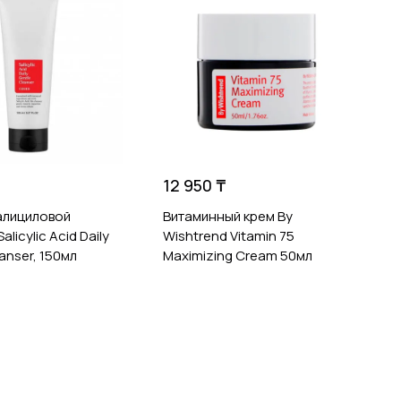
1
К
D
C
12 950 ₸
алициловой
Витаминный крем By
alicylic Acid Daily
Wishtrend Vitamin 75
anser, 150мл
Maximizing Cream 50мл