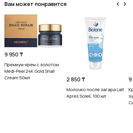
Вам может понравится
9 950 ₸
Премиум-крем с золотом
Medi-Peel 24K Gold Snail
Cream 50мл
2 850 ₸
9
Молочко после загара Lait
К
Apres Soleil, 100 мл
з
C