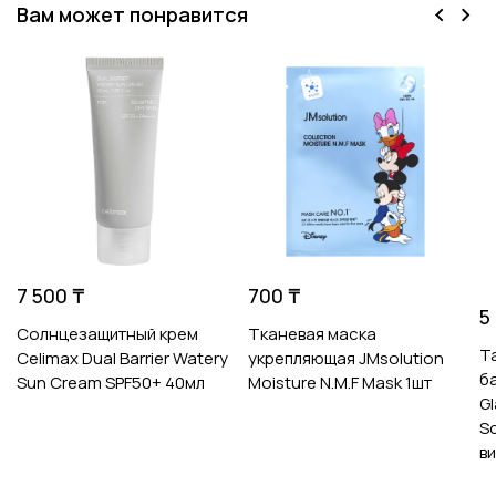
Вам может понравится
7 500 ₸
700 ₸
5
Солнцезащитный крем
Тканевая маска
Т
Celimax Dual Barrier Watery
укрепляющая JMsolution
б
Sun Cream SPF50+ 40мл
Moisture N.M.F Mask 1шт
Gl
S
ви