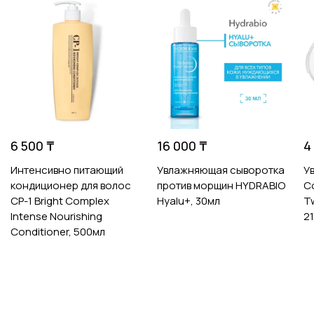
6 500 ₸
16 000 ₸
4
Интенсивно питающий
Увлажняющая сыворотка
У
кондиционер для волос
против морщин HYDRABIO
C
CP-1 Bright Complex
Hyalu+, 30мл
T
Intense Nourishing
21
Conditioner, 500мл