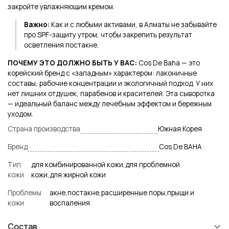
закройте увлажняющим кремом.
Важно:
Как и с любыми активами, в Алматы не забывайте
про SPF-защиту утром, чтобы закрепить результат
осветления постакне.
ПОЧЕМУ ЭТО ДОЛЖНО БЫТЬ У ВАС:
Cos De Baha — это
корейский бренд с «западным» характером: лаконичные
составы, рабочие концентрации и экологичный подход. У них
нет лишних отдушек, парабенов и красителей. Эта сыворотка
— идеальный баланс между лечебным эффектом и бережным
уходом.
Страна производства
Южная Корея
Бренд
Cos De BAHA
Тип
для комбинированной кожи,для проблемной
кожи
кожи,для жирной кожи
Проблемы
акне,постакне,расширенные поры,прыщи и
кожи
воспаления
Состав