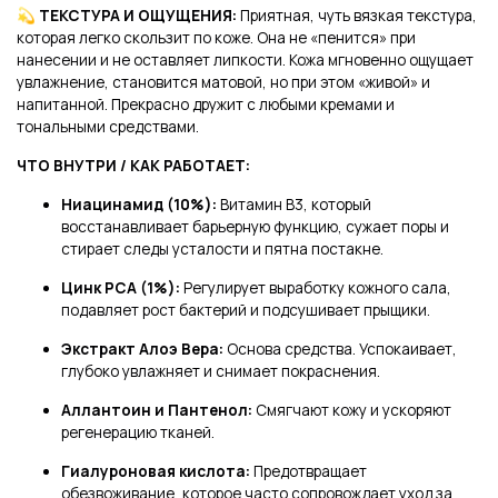
💫 ТЕКСТУРА И ОЩУЩЕНИЯ:
Приятная, чуть вязкая текстура,
которая легко скользит по коже. Она не «пенится» при
нанесении и не оставляет липкости. Кожа мгновенно ощущает
увлажнение, становится матовой, но при этом «живой» и
напитанной. Прекрасно дружит с любыми кремами и
тональными средствами.
ЧТО ВНУТРИ / КАК РАБОТАЕТ:
Ниацинамид (10%):
Витамин B3, который
восстанавливает барьерную функцию, сужает поры и
стирает следы усталости и пятна постакне.
Цинк PCA (1%):
Регулирует выработку кожного сала,
подавляет рост бактерий и подсушивает прыщики.
Экстракт Алоэ Вера:
Основа средства. Успокаивает,
глубоко увлажняет и снимает покраснения.
Аллантоин и Пантенол:
Смягчают кожу и ускоряют
регенерацию тканей.
Гиалуроновая кислота:
Предотвращает
обезвоживание, которое часто сопровождает уход за