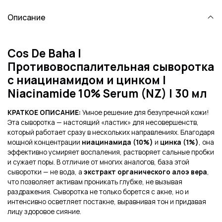
Описание
Cos De Baha |
Противовоспалительная сыворотка
с ниацинамидом и цинком |
Niacinamide 10% Serum (NZ) | 30 мл
КРАТКОЕ ОПИСАНИЕ:
Умное решение для безупречной кожи!
Эта сыворотка — настоящий «ластик» для несовершенств,
который работает сразу в нескольких направлениях. Благодаря
мощной концентрации
ниацинамида (10%)
и
цинка (1%)
, она
эффективно усмиряет воспаления, растворяет сальные пробки
и сужает поры. В отличие от многих аналогов, база этой
сыворотки — не вода, а
экстракт органического алоэ вера
,
что позволяет активам проникать глубже, не вызывая
раздражения. Сыворотка не только борется с акне, но и
интенсивно осветляет постакне, выравнивая тон и придавая
лицу здоровое сияние.