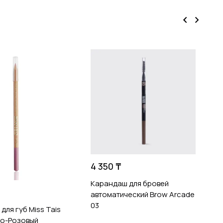
3
Р
p
4 350 ₸
Карандаш для бровей
автоматический Brow Arcade
03
для губ Miss Tais
но-Розовый