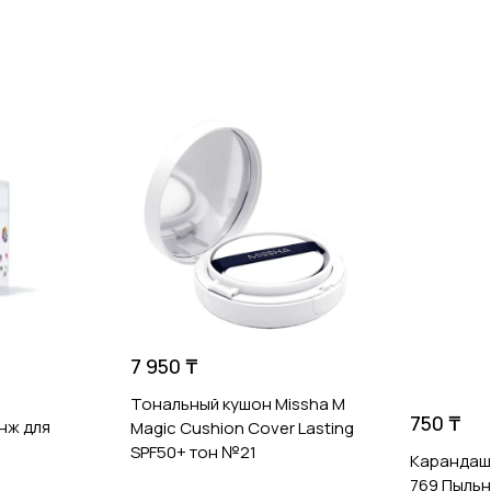
7 950 ₸
Тональный кушон Missha M
750 ₸
нж для
Magic Cushion Cover Lasting
SPF50+ тон №21
Карандаш 
769 Пыль