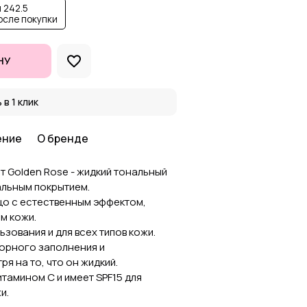
 242.5
осле покупки
НУ
 в 1 клик
ение
О бренде
от Golden Rose - жидкий тональный
альным покрытием.
цо с естественным эффектом,
м кожи.
зования и для всех типов кожи.
орного заполнения и
я на то, что он жидкий.
тамином С и имеет SPF15 для
и.