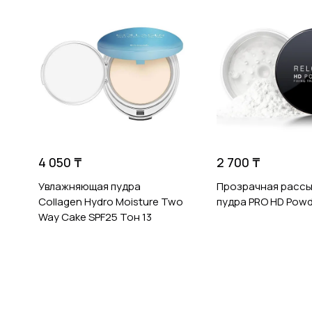
4 050 ₸
2 700 ₸
Увлажняющая пудра
Прозрачная рассы
Collagen Hydro Moisture Two
пудра PRO HD Powde
Way Cake SPF25 Тон 13