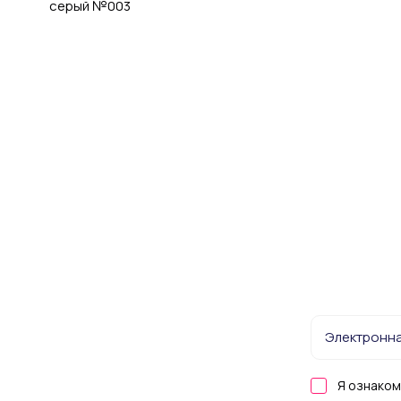
серый №003
Я ознаком