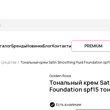
талог
Бренды
Новинки
Блог
Контакты
PREMIUM
 средства
Тональный крем Satin Smoothing Fluid Foundation spf1
Golden Rose
Тональный крем Sati
Foundation spf15 тон
Есть в наличии