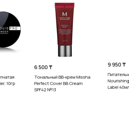
9 950 ₸
6 500 ₸
Питательн
пчатая
Тональный BB-крем Missha
Nourishing
r, 10гр
Perfect Cover BB Cream
Label 40м
SPF42 №13