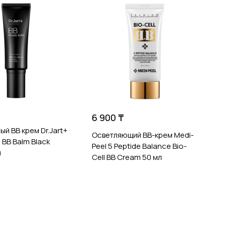
4
К
p
5
6 900 ₸
ый BB крем Dr.Jart+
Осветляющий BB-крем Medi-
 BB Balm Black
Peel 5 Peptide Balance Bio-
л
Сell BB Cream 50 мл